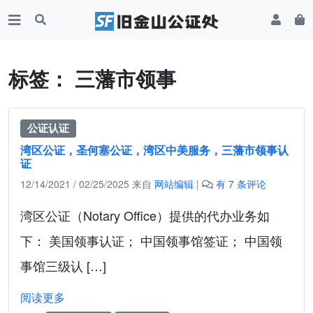
标签：
三藩市领事
公证认证
湾区公证，圣何塞公证，湾区中美服务，三藩市领事认
证
湾
12/14/2021
/
02/25/2025
来自
网站编辑
|
有 7 条评论
区
公
湾区公证（Notary Office）提供的代办业务如
证
下： 美国领事认证； 中国领事馆签证； 中国领
，
圣
事馆三级认 […]
何
塞
阅读更多
公