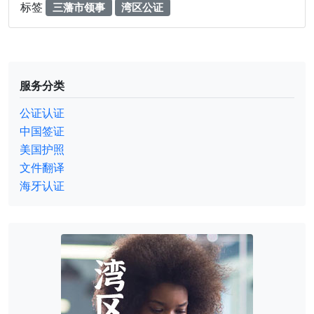
证
标签
三藩市领事
湾区公证
，
湾
区
中
美
服务分类
服
务
公证认证
，
中国签证
三
藩
美国护照
市
文件翻译
领
海牙认证
事
认
证